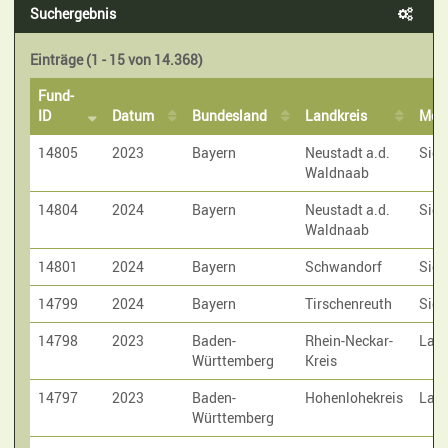
Suchergebnis
Einträge (1 - 15 von 14.368)
Fund-
ID
Datum
Bundesland
Landkreis
Met
14805
2023
Bayern
Neustadt a.d.
Sic
Waldnaab
14804
2024
Bayern
Neustadt a.d.
Sic
Waldnaab
14801
2024
Bayern
Schwandorf
Sic
14799
2024
Bayern
Tirschenreuth
Sic
14798
2023
Baden-
Rhein-Neckar-
Laut
Württemberg
Kreis
14797
2023
Baden-
Hohenlohekreis
Laut
Württemberg