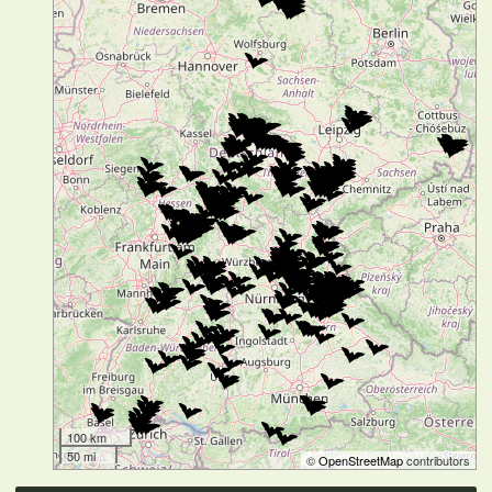
100 km
50 mi
©
OpenStreetMap
contributors