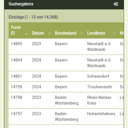
Suchergebnis
Einträge (1 - 15 von 14.368)
Fund-
ID
Datum
Bundesland
Landkreis
Met
14805
2023
Bayern
Neustadt a.d.
Sic
Waldnaab
14804
2024
Bayern
Neustadt a.d.
Sic
Waldnaab
14801
2024
Bayern
Schwandorf
Sic
14799
2024
Bayern
Tirschenreuth
Sic
14798
2023
Baden-
Rhein-Neckar-
Laut
Württemberg
Kreis
14797
2023
Baden-
Hohenlohekreis
Laut
Württemberg