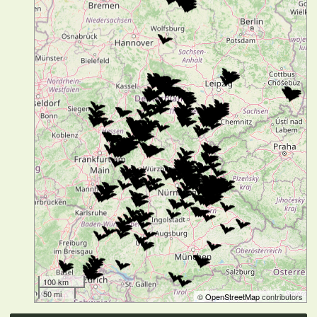
100 km
50 mi
©
OpenStreetMap
contributors