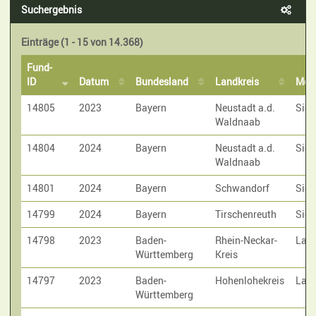
Suchergebnis
Einträge (1 - 15 von 14.368)
Fund-
ID
Datum
Bundesland
Landkreis
Met
14805
2023
Bayern
Neustadt a.d.
Sic
Waldnaab
14804
2024
Bayern
Neustadt a.d.
Sic
Waldnaab
14801
2024
Bayern
Schwandorf
Sic
14799
2024
Bayern
Tirschenreuth
Sic
14798
2023
Baden-
Rhein-Neckar-
Laut
Württemberg
Kreis
14797
2023
Baden-
Hohenlohekreis
Laut
Württemberg