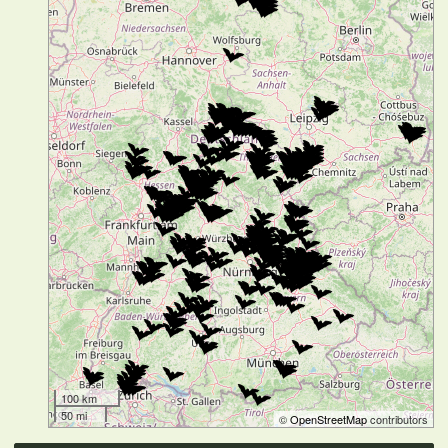
100 km
50 mi
©
OpenStreetMap
contributors